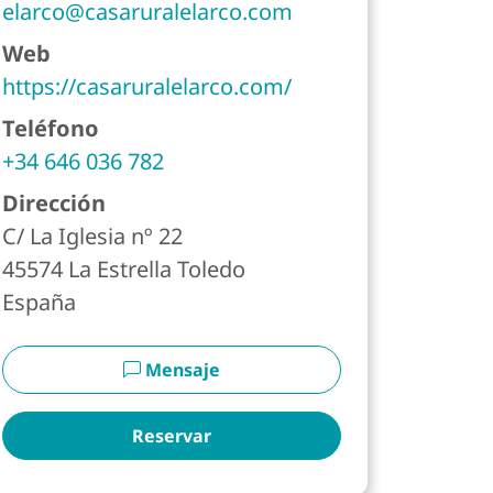
elarco@casaruralelarco.com
Web
https://casaruralelarco.com/
Teléfono
+34 646 036 782
te
Dirección
C/ La Iglesia nº 22
45574
La Estrella
Toledo
España
Mensaje
Reservar