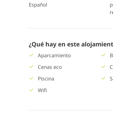
Español
p
r
¿Qué hay en este alojamien
Aparcamiento
B
Cenas eco
C
Piscina
S
Wifi