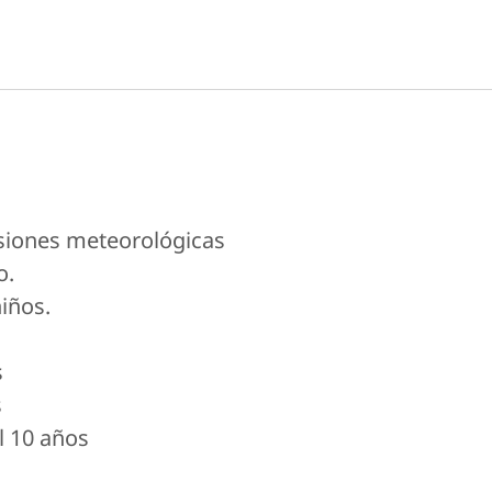
isiones meteorológicas
o.
iños.
s
s
l 10 años