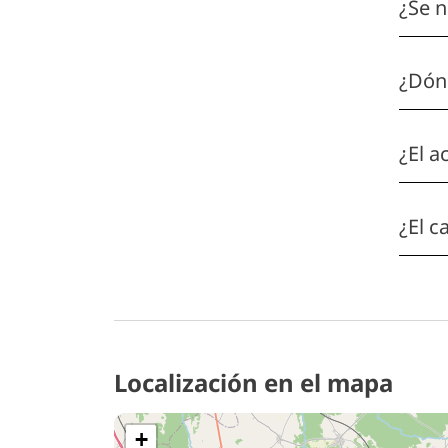
¿Se n
¿Dónd
¿El a
¿El c
Localización en el mapa
+