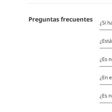
Preguntas frecuentes
¿Si h
¿Está
¿Es n
¿En e
¿Es n