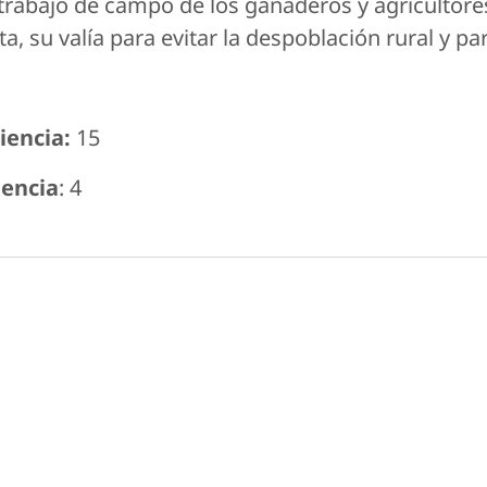
trabajo de campo de los ganaderos y agricultores 
 su valía para evitar la despoblación rural y pa
encia:
15
encia
: 4