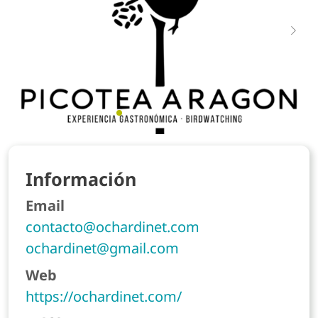
Anterior
Sig
Información
Email
contacto@ochardinet.com
ochardinet@gmail.com
Web
https://ochardinet.com/