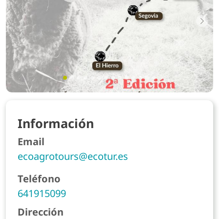
Anterior
Sig
Información
Email
ecoagrotours@ecotur.es
Teléfono
641915099
Dirección