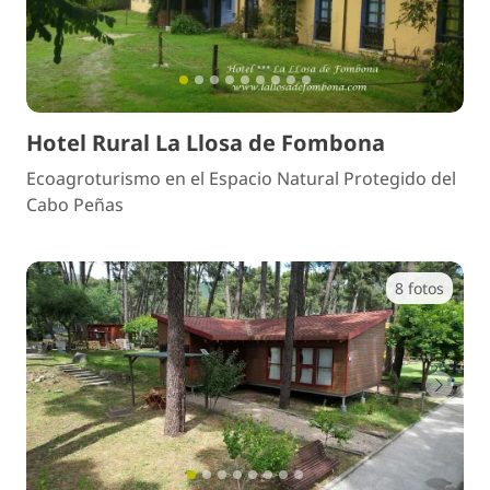
Sigui
Hotel Rural La Llosa de Fombona
Ecoagroturismo en el Espacio Natural Protegido del
Cabo Peñas
8 fotos
Anterior
Sigui