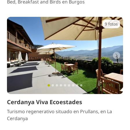
Bed, Breakfast and Birds en Burgos
9 fotos
Anterior
Sigui
Cerdanya Viva Ecoestades
Turismo regenerativo situado en Prullans, en La
Cerdanya