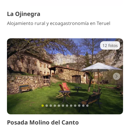
La Ojinegra
Alojamiento rural y ecoagastronomía en Teruel
12 fotos
Anterior
Sigui
Posada Molino del Canto