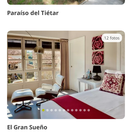
Paraíso del Tiétar
12 fotos
Anterior
Sigui
El Gran Sueño