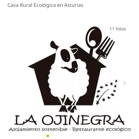
Casa Rural Ecológica en Asturias
11 fotos
Anterior
Sigui