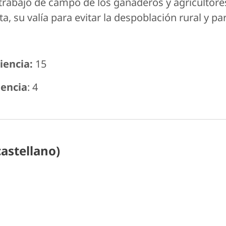
trabajo de campo de los ganaderos y agricultores 
 su valía para evitar la despoblación rural y pa
encia:
15
encia
: 4
castellano)