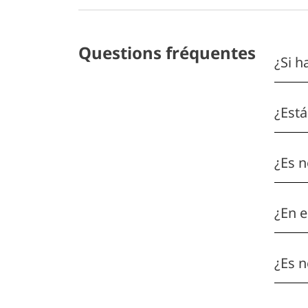
Questions fréquentes
¿Si h
¿Está
¿Es n
¿En e
¿Es n