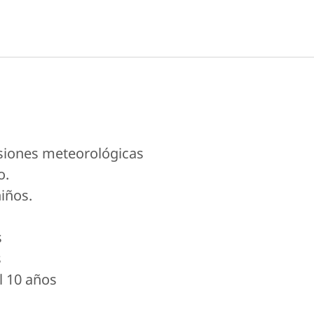
isiones meteorológicas
o.
iños.
s
s
l 10 años