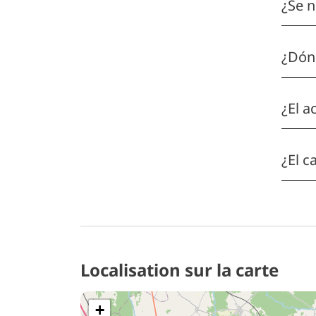
¿Se n
¿Dónd
¿El a
¿El c
Localisation sur la carte
+